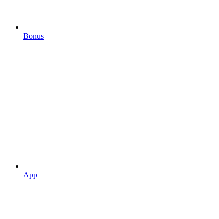
Bonus
App