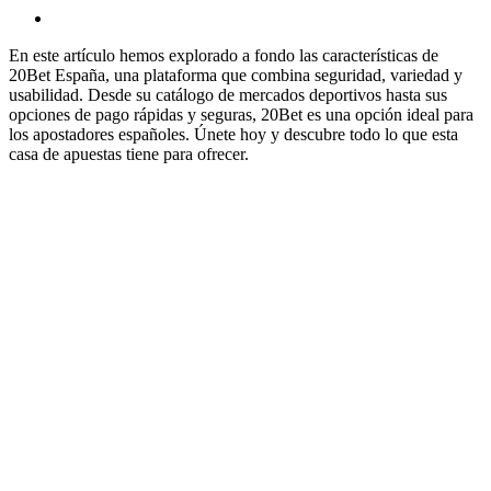
En este artículo hemos explorado a fondo las características de
20Bet España, una plataforma que combina seguridad, variedad y
usabilidad. Desde su catálogo de mercados deportivos hasta sus
opciones de pago rápidas y seguras, 20Bet es una opción ideal para
los apostadores españoles. Únete hoy y descubre todo lo que esta
casa de apuestas tiene para ofrecer.