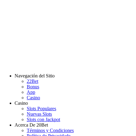
Navegación del Sitio
22Bet
Bonus
App
Casino
Casino
Slots Populares
Nuevas Slots
Slots con Jackpot
Acerca De 20Bet
Términos y Condiciones
Política de Privacidade