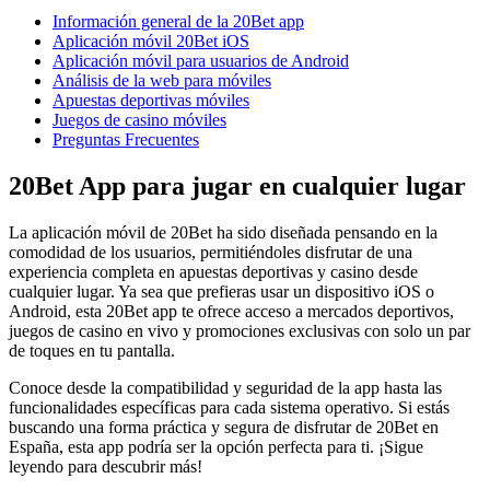
Información general de la 20Bet app
Aplicación móvil 20Bet iOS
Aplicación móvil para usuarios de Android
Análisis de la web para móviles
Apuestas deportivas móviles
Juegos de casino móviles
Preguntas Frecuentes
20Bet App para jugar en cualquier lugar
La aplicación móvil de 20Bet ha sido diseñada pensando en la
comodidad de los usuarios, permitiéndoles disfrutar de una
experiencia completa en apuestas deportivas y casino desde
cualquier lugar. Ya sea que prefieras usar un dispositivo iOS o
Android, esta 20Bet app te ofrece acceso a mercados deportivos,
juegos de casino en vivo y promociones exclusivas con solo un par
de toques en tu pantalla.
Conoce desde la compatibilidad y seguridad de la app hasta las
funcionalidades específicas para cada sistema operativo. Si estás
buscando una forma práctica y segura de disfrutar de 20Bet en
España, esta app podría ser la opción perfecta para ti. ¡Sigue
leyendo para descubrir más!