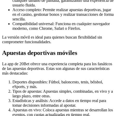
cualquier tamaño de pantalla, garantizando una experiencia de
usuario fluida.
Acceso completo: Permite realizar apuestas deportivas, jugar
en el casino, gestionar bonos y realizar transacciones de forma
sencilla.
Compatibilidad universal: Funciona en cualquier navegador
moderno, como Chrome, Safari o Firefox.
La versión móvil es ideal para quienes buscan flexibilidad sin
comprometer funcionalidades.
Apuestas deportivas móviles
La app de 20Bet ofrece una experiencia completa para los fanáticos
de las apuestas deportivas. Estas son algunas de sus características
más destacadas:
Deportes disponibles: Fútbol, baloncesto, tenis, béisbol,
eSports, y más.
Tipos de apuestas: Apuestas simples, combinadas, en vivo y a
largo plazo, entre otras.
Estadísticas y análisis: Accede a datos en tiempo real para
tomar decisiones informadas al apostar.
Apuestas en vivo: Coloca apuestas mientras se desarrollan los
eventos, con cuotas actualizadas en tiempo real.