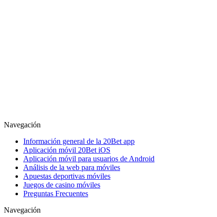
Navegación
Información general de la 20Bet app
Aplicación móvil 20Bet iOS
Aplicación móvil para usuarios de Android
Análisis de la web para móviles
Apuestas deportivas móviles
Juegos de casino móviles
Preguntas Frecuentes
Navegación