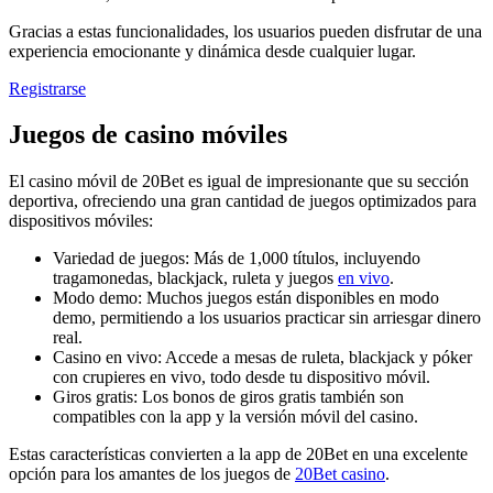
Gracias a estas funcionalidades, los usuarios pueden disfrutar de una
experiencia emocionante y dinámica desde cualquier lugar.
Registrarse
Juegos de casino móviles
El casino móvil de 20Bet es igual de impresionante que su sección
deportiva, ofreciendo una gran cantidad de juegos optimizados para
dispositivos móviles:
Variedad de juegos: Más de 1,000 títulos, incluyendo
tragamonedas, blackjack, ruleta y juegos
en vivo
.
Modo demo: Muchos juegos están disponibles en modo
demo, permitiendo a los usuarios practicar sin arriesgar dinero
real.
Casino en vivo: Accede a mesas de ruleta, blackjack y póker
con crupieres en vivo, todo desde tu dispositivo móvil.
Giros gratis: Los bonos de giros gratis también son
compatibles con la app y la versión móvil del casino.
Estas características convierten a la app de 20Bet en una excelente
opción para los amantes de los juegos de
20Bet casino
.