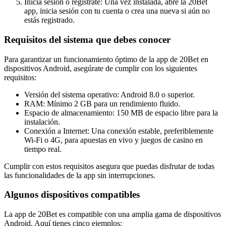
Inicia sesión o regístrate: Una vez instalada, abre la 20Bet
app, inicia sesión con tu cuenta o crea una nueva si aún no
estás registrado.
Requisitos del sistema que debes conocer
Para garantizar un funcionamiento óptimo de la app de 20Bet en
dispositivos Android, asegúrate de cumplir con los siguientes
requisitos:
Versión del sistema operativo: Android 8.0 o superior.
RAM: Mínimo 2 GB para un rendimiento fluido.
Espacio de almacenamiento: 150 MB de espacio libre para la
instalación.
Conexión a Internet: Una conexión estable, preferiblemente
Wi-Fi o 4G, para apuestas en vivo y juegos de casino en
tiempo real.
Cumplir con estos requisitos asegura que puedas disfrutar de todas
las funcionalidades de la app sin interrupciones.
Algunos dispositivos compatibles
La app de 20Bet es compatible con una amplia gama de dispositivos
Android. Aquí tienes cinco ejemplos: